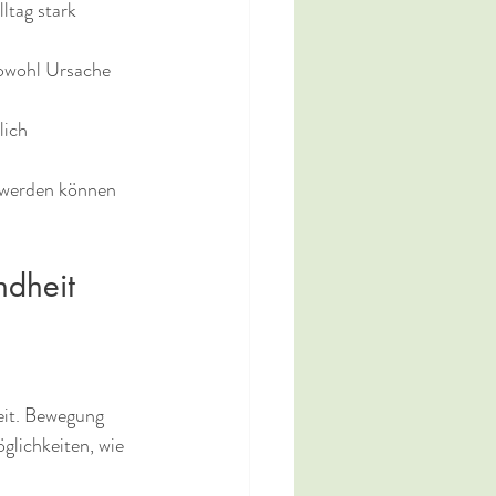
ltag stark 
owohl Ursache 
lich 
hwerden können 
ndheit
eit. Bewegung 
glichkeiten, wie 