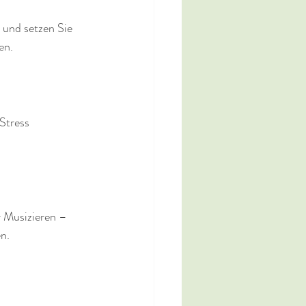
 und setzen Sie 
en.
Stress 
 Musizieren – 
n.