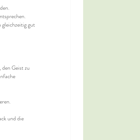
nden.
entsprechen.
gleichzeitig gut 
 den Geist zu 
infache 
eren.
ck und die 